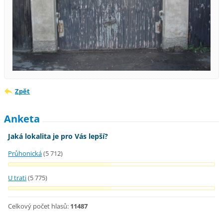
Zpět
Anketa
Jaká lokalita je pro Vás lepší?
Průhonická
(5 712)
U trati
(5 775)
Celkový počet hlasů:
11487