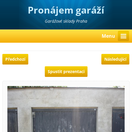
Pronájem garáží
Garážové sklady Praha
Menu
Předchozí
Následující
Spustit prezentaci